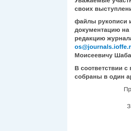
Уважаемые участ
своих выступлени
файлы рукописи 
документацию на
редакцию журнала
os@journals.ioffe.
Моисеевичу Шаба
В соответствии 
собраны в один ар
Пр
З