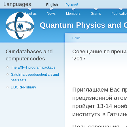
Languages
Sk
English
Русский
ma
Main menu
About us
News
Members
Grants
Publicati
co
Quantum Physics and 
Home
Our databases and
You are here
Совещание по преци
computer codes
'2017
The EXP-T program package
Gatchina pseudopotentials and
basis sets
LIBGRPP library
Приглашаем Вас пр
прецизионной атом
пройдет 13-14 ноя
институт» в Гатчине
Цель совещания – 